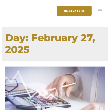
MAI
06 23 72 17 34
MEN
Day:
February 27,
2025